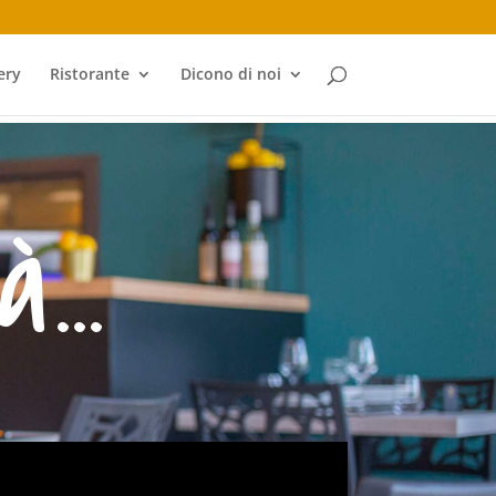
ery
Ristorante
Dicono di noi
à…