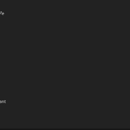
nte
ant