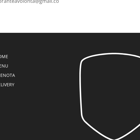
toranteavolonta@gmail.co
OME
ENU
RENOTA
LIVERY