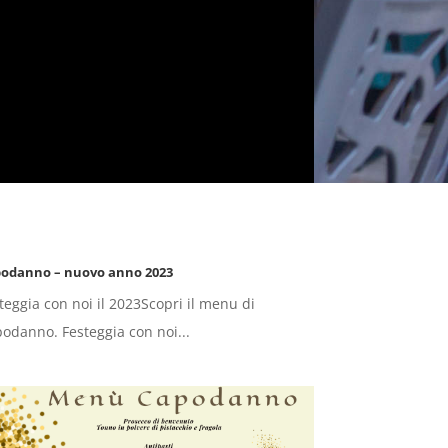
odanno – nuovo anno 2023
teggia con noi il 2023Scopri il menu di
odanno. Festeggia con noi...