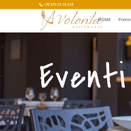
+39 379 25 10 318
HOME
Preno
Eventi