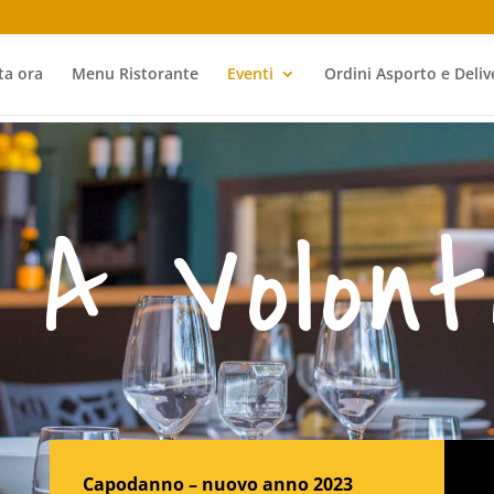
ta ora
Menu Ristorante
Eventi
Ordini Asporto e Deliv
 A Volont
Capodanno – nuovo anno 2023