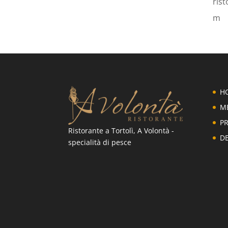
ris
m
H
M
P
Ristorante a Tortolì, A Volontà -
DE
specialità di pesce