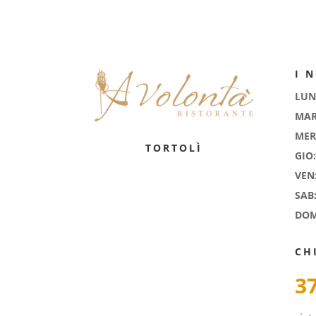
I 
LUN
MAR
MER
TORTOLÌ
GIO:
VEN
SAB
DOM
CH
3